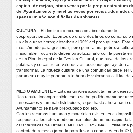
correspondiente, algo que asumimos con deportividad y
espíritu de mejora; otras veces por la propia estructura d
del Ayuntamiento y muchas veces por vicios adquiridos 
apenas un año son difíciles de solventar.
CULTURA –
El destino de recursos es absolutamente
desproporcionado. Eventos de uno o dos fines de semana, o 
un día o unas horas; absorben el 90% del presupuesto. Esto c
más cómodo para gestionar, pero genera una pobreza cultura
inasumible. Todo esto debemos solucionarlo con la puesta e
de un Plan Integral de la Gestion Cultural, que huya de las g
palabras y se centre en valores y en acciones que ayuden a
transformar. La riqueza cultural de una comunidad debe ser 
parametro muy importante a la hora de valorar su calidad de 
MEDIO AMBIENTE
– Esta es un Area absolutamente desestru
Nos resulta incomprensible como se ha podido mantener uno
tan escasos y tan mal distribuidos, y que hasta ahora nadie d
Ayuntamiento se haya preocupado por ello.
Con los recursos humanos y materiales existentes es imposib
respuesta a los retos medioambientales de un municipio de la
características de Ortuella. NO HAY PERSONAL. Existe una 
contratada a media jornada para llevar a cabo la Agenda XXI,