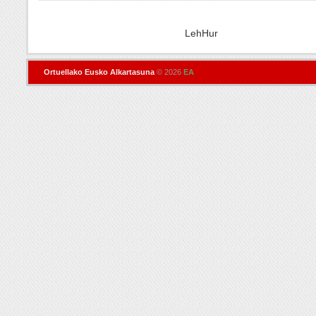
LehHur
Ortuellako Eusko Alkartasuna
© 2026
EA